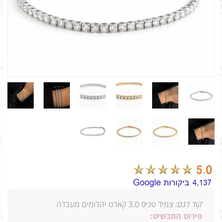
קוד דגם:
צמיד טניס 3.0 קארט יהלומים מעבדה
פירוט התכשיט: