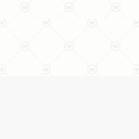
ני:
תכשיטים
יצי