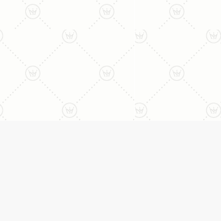
ליצירת קשר עם נציג טלפו
077-996-8899
דניאל מתת
טבעות