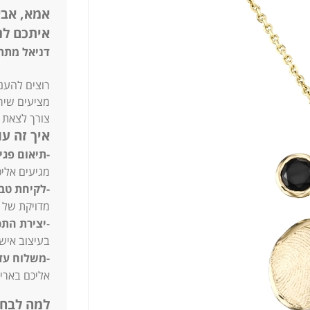
אמא, אבא
איתכם לנ
דניאל מתת
רוצים להעני
מציעים שיר
צורך לצאת 
איך זה עו
-תיאום פג
מגיעים אליכ
-לקיחת טב
מדויקת של 
-
יצירת הת
בעיצוב איש
-משלוח עד
אליכם באריז
למה לבחו