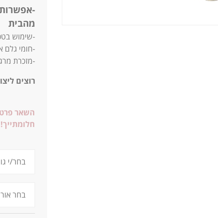
-אפשרות 
מהבית
-שימוש בטכ
-חומי גלם איכ
-מזכרת מרג
רוצים ליצו
השאר פרטים
חלומתייך!
4.7ג 0.34 שחור