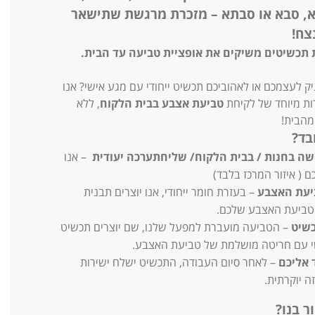
, סבא או סבתא
– מזכרת מרגשת שתישאר
צח!
 תכשיטים משיקים את אופציית טביעה עד הבית.
ק לעצמכם או לאהוביכם תכשיט ייחודי עם מגע אישי? אנו
ות מיוחד של לקיחת
טביעת אצבע בבית הלקוח
, ללא
מהבית!
בד?
ישה בחנות / בבית הלקוח/ שליחתערכה יעודית
– אנו
ם ( איזור המרכז בלבד)
יעת האצבע
– בעזרת חומר ייחודי, אנו יוצרים תבנית
טביעת האצבע שלכם.
כשיט
– הטביעה מועברת למפעל שלנו, שם יוצרים תכשיט
י עם חריטה מושלמת של טביעת האצבע.
 אליכם
– לאחר סיום העבודה, התכשיט ישלח ישירות
ה יוקרתית.
ר בנו?