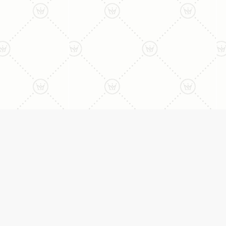
ני:
תכשיטים
יצי
עגילים