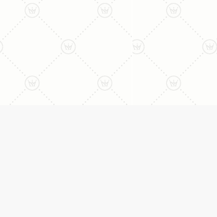
ליצירת קשר עם נציג טלפו
077-996-8899
דניאל מתת
טבעות
דף הבית
טבעות אירוסין