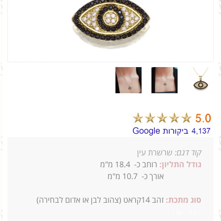
קוד דגם:
שרשרת עין
גודל התליון:
רוחב כ-
18.4
מ"מ
אורך כ-
10.7
מ"מ
סוג מתכת:
זהב 14קראט (צהוב לבן או אדום לבחירה)
2.1 ת ש1.5