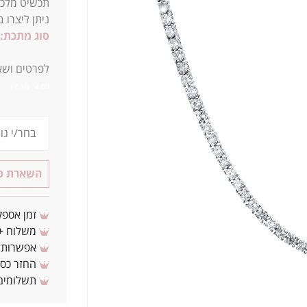
תכשיט מלכו
ניתן ליצרו 
סוג מתכת:
לפרטים ושאל
4.00 17.3G
השארת פר
זמן אספקה: 3 - 10 ימי עסקים מ
משלוח + 3-4 ימי עסקים(צריכים לפני ? צרו איתנ
אפשרות לת
החזר כספי 
תשלומים 