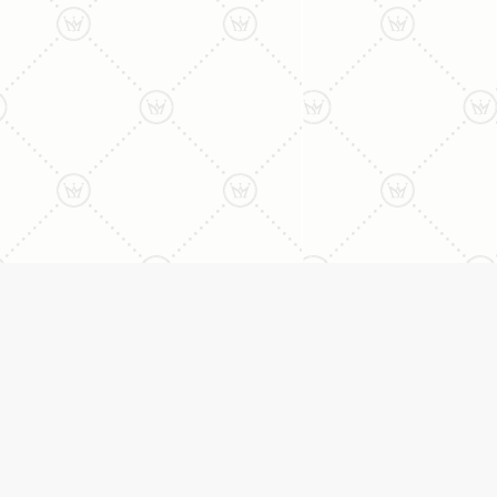
ליצירת קשר עם נציג טלפו
077-996-8899
דניאל מתת
טבעות
דף הבית
טבעות אירוסין