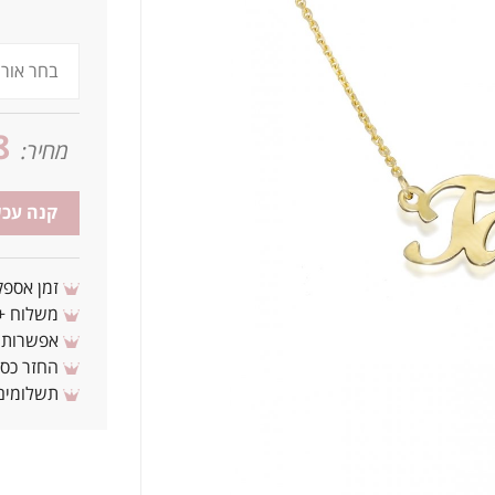
8
מחיר:
קנה עכש
זמן אספקה: 3 - 10 ימי עסקים מ
משלוח + 3-4 ימי עסקים(צריכים לפני ? צרו איתנ
אפשרות לת
החזר כספי 
תשלומים 