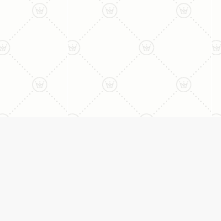
ני:
תכשיטים
יצי
עגילים