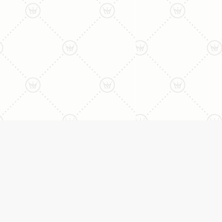
ליצירת קשר עם נציג טלפו
077-996-8899
דניאל מתת
טבעות