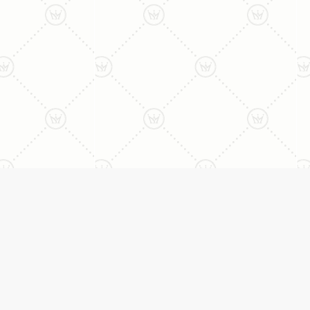
ני:
תכשיטים
יצי