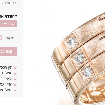
* המחיר כולל חריטה 
להורדת אפ
אנדרואיד
0
מחיר:
קנה עכש
זמן אספקה: 3 - 10 ימי עסקים מ
משלוח + 3-4 ימי עסקים(צריכים לפני ? צרו איתנ
אפשרות לת
החזר כספי 
תשלומים 