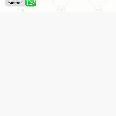
ליצירת קשר עם נציג טלפוני:
077-996-8899
דניאל מתת
דף הבית
אודות