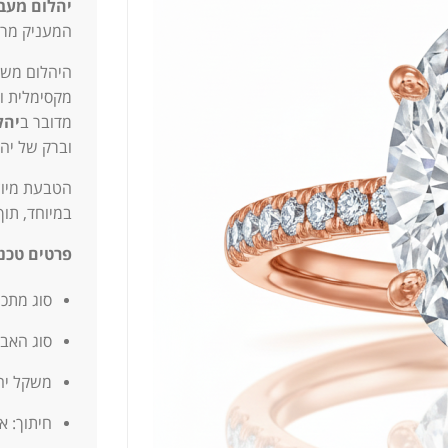
יהלום מעבדה 
המעניק מראה
היהלום משו
מקסימלית ו
מדובר ב
יהל
וברק של יהל
הטבעת מיו
במיוחד, תוך
פרטים טכני
סוג מתכת: זה
סוג האבן
משקל יהלום מ
חיתוך: א