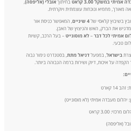
אמיתי במשקל 3.00 קראט
בחיתוך
אובלי (אליפסה)
,
 מאורך, מחמיא ונוכחות עוצמתית ויוקרתית.
בץ בשיבוץ קלאסי של
4 שיניים
, המאפשר כניסת אור
מדגיש את הברק, האש והניצוץ של האבן.
ום אמיתי לכל דבר
–
לא מוסונייט
– בעל הרכב, קשיות
ום טבעי.
צרת
בישראל
, במפעל
דניאל מתת
, בסטנדרט גימור גבוה
 הקפדה על איכות, דיוק ושירות ברמה הגבוהה ביותר.
ים:
ב 14 קארט
: יהלום מעבדה אמיתי (לא מוסונייט)
רכזי: 3.00 קראט
ובל (אליפסה)