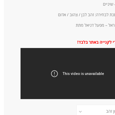
ת לבחירה: זהב לבן / צהוב / אדום
שראל – מפעל דניאל מתת
 לקנייה באתר בלבד!