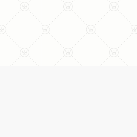
ני:
תכשיטים
יצי
עגילים