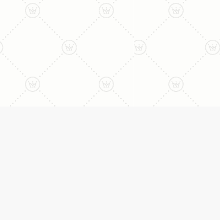
ליצירת קשר עם נציג טלפו
077-996-8899
דניאל מתת
טבעות
דף הבית
טבעות אירוסין