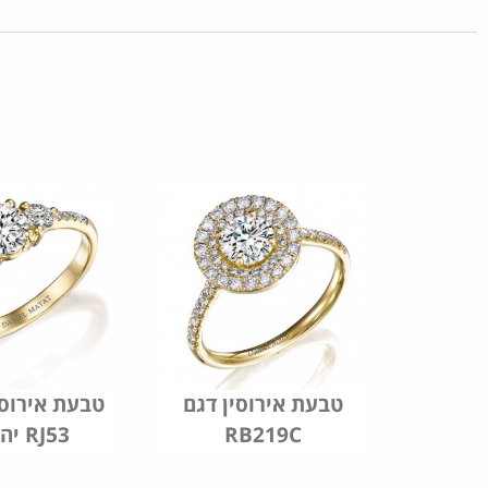
שואין
טבעת אירוסין דגם
טבעת אירוס
RB219C
יהלומים RJ53