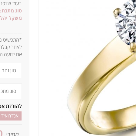
בעוד שדפנו
סוג מתכת:
משקל יהלו
2.5ג
—
—
—
—
—
—
*התכשיט מגי
לאחר קבלת 
אם ידועה המ
להורדת אפ
אנדרואיד
0
מחיר: