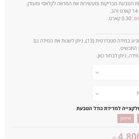
ת הטבעת מבריקות ומעשירות את המראה לקלאסי ומעודן.
14
קארט זהב.
ם:
0.30 קארט.
—
—
—
—
—
—
—
—
—
ע במידה סטנדרטית (13),
ניתן לשנות את המידה גם
התכשיט.
ידה, ניתן לבחור כאן.
לקצייה למדידת גודל הטבעת
אייפון
4,80
₪