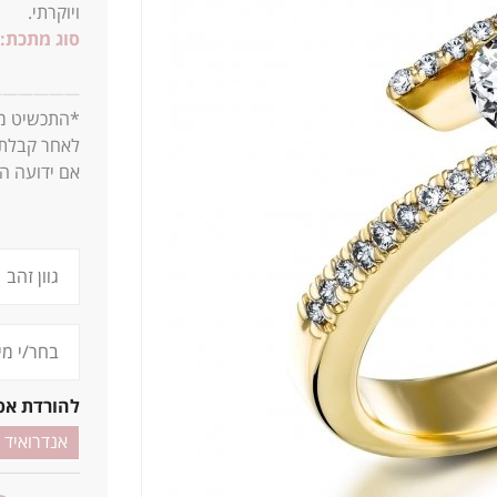
ויוקרתי.
סוג מתכת:
1_0.20 0.15 3.1ג
—
—
—
—
—
—
*התכשיט מגי
לאחר קבלת 
אם ידועה המ
להורדת אפ
אנדרואיד