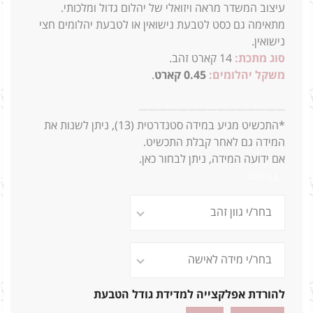
עיצוב המשדר מראה ויזואלי של יהלום גדול ומלכותי.
מתאימה גם כסט לטבעת נישואין או לטבעת יהלומים חצי
נישואין.
סוג מתכת:
14
קארט זהב.
משקל יהלומים:
0.45 קארט
.
1=0.20 0.25 2.4ג
—
—
—
—
—
—
—
—
—
—
—
—
—
—
—
*התכשיט מגיע במידה סטנדרטית (13),
ניתן לשנות את
המידה גם לאחר קבלת התכשיט.
אם ידועה המידה, ניתן לבחור כאן.
1_0.2 0.25
להורדת אפלקצייה למדידת גודל הטבעת