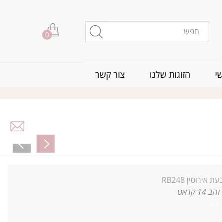
0
י
הזוגות שלנו
צור קשר
ת אירוסין RB248
זהב 14 קראט