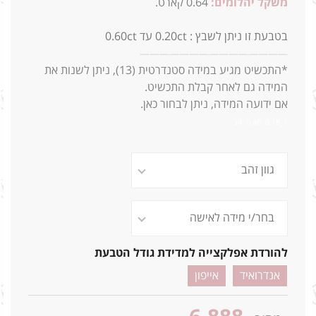
משקל יהלומים:
0.64 קארט.
בטבעת זו ניתן לשבץ : 0.20ct עד 0.60ct
—
—
—
—
—
—
—
—
—
—
—
—
—
—
—
*התכשיט מגיע במידה סטנדרטית (13),
ניתן לשנות את
המידה גם לאחר קבלת התכשיט.
אם ידועה המידה, ניתן לבחור כאן.
1_0.18 0.46 4ג
להורדת אפלקצייה למדידת גודל הטבעת
אנדרואיד
אייפון