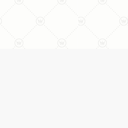
ליצירת קשר עם נציג טלפו
077-996-8899
דניאל מתת
טבעות
דף הבית
טבעות אירוסין
אודות
טבעות נישואין
טבעות
טבעות יהלומים