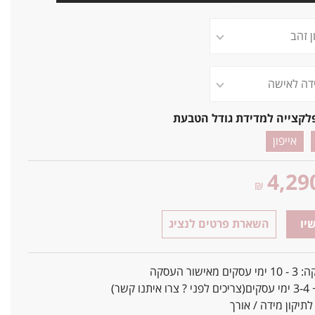
לקצייה למדידת גודל הטבעת
אייפון
4,29
₪
יו
השארת פרטים לנציג
אישור העסקה
ו קשר)
יקון מידה / אורך