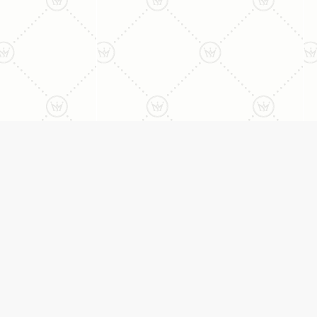
ני:
תכשיטים
יצי
עגילים
צמידים
אבני חן ויהלומים