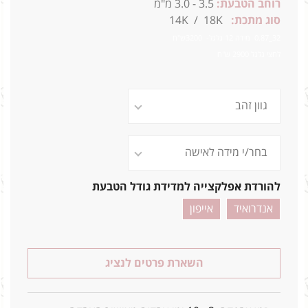
רוחב הטבעת:
3.5 - 3.0 מ"מ
סוג מתכת:
14K / 18K
32_0.87 מידה 12 גלגל- 3200ש"ח
לחצי גלגל 2900 ש"ח
להורדת אפלקצייה למדידת גודל הטבעת
אנדרואיד
אייפון
השארת פרטים לנציג