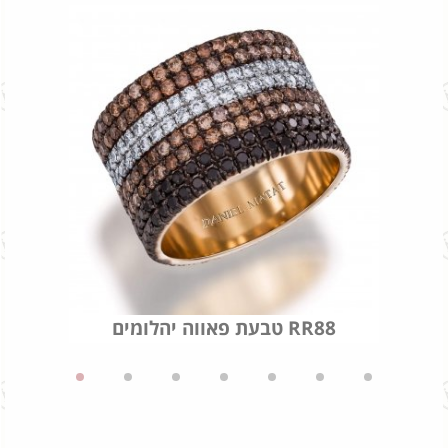
ם
טבעת פאווה יהלומים RR88