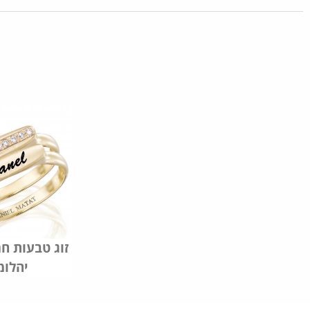
זוג טבעות חר
יהלומ