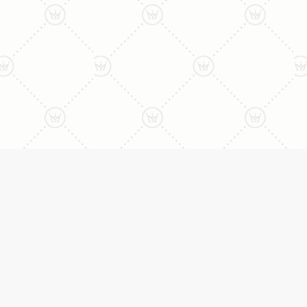
ני:
תכשיטים
יצי
עגילים