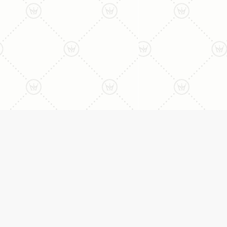
ליצירת קשר עם נציג טלפו
077-996-8899
דניאל מתת
טבעות
דף הבית
טבעות אירוסין