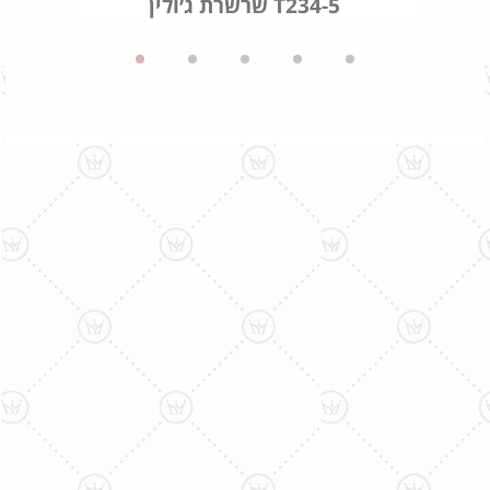
שרשרת ג׳ולין T234-5