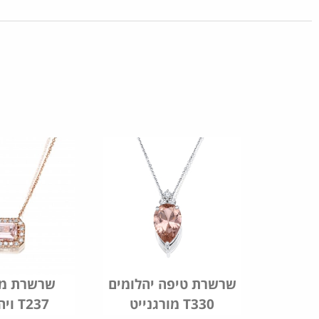
יט לב
שרשרת טיפה יהלומים
שרשרת מו
מורגנייט T330
ויהלומים T237