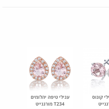
לי קונוס
עגילי טיפה יהלומים
גנייט
מורגנייט T234