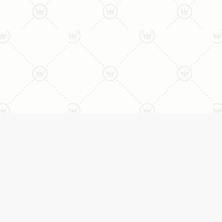
ני:
תכשיטים
יצי
עגילים