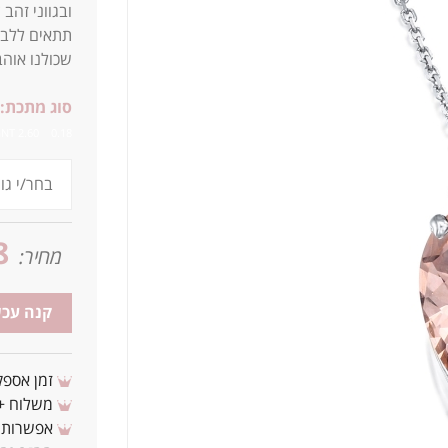
ובגווני זהב
תתאים ללבוש
שכולנו אוהב
סוג מתכת:
0.18 2.60 MORGNT
8
מחיר:
קנה עכש
זמן אספקה: 3 - 10 ימי עסקים מ
משלוח + 3-4 ימי עסקים(צריכים לפני ? צרו איתנ
אפשרות לת