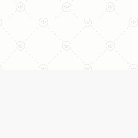
ליצירת קשר עם נציג טלפו
077-996-8899
דניאל מתת
טבעות
דף הבית
טבעות אירוסין