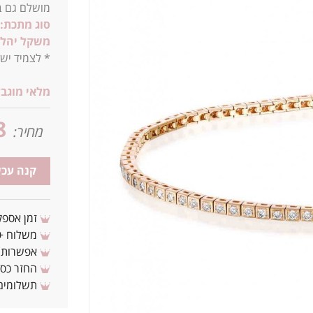
מושלם גם ב
סוג מתכת:
משקל יהלו
* לצמיד יש 2 מנעולי ביטחון לשמירה חזקה ואיכותית על התכש
מלאי מוגבל
8
מחיר:
קנה עכש
זמן אספקה: 3 - 10 ימי עסקים מ
משלוח + 3-4 ימי עסקים(צריכים לפני ? צרו איתנ
אפשרות לת
החזר כספי 
תשלומים 