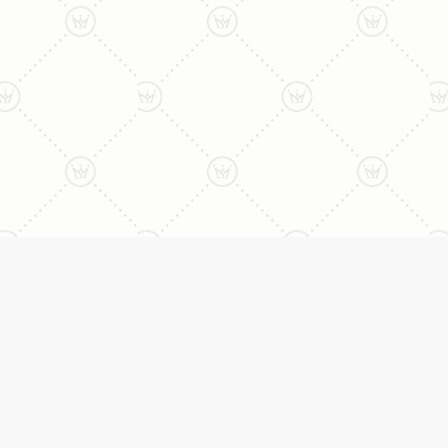
ני:
תכשיטים
יצי
עגילים