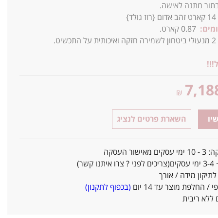
תור מתנה לאישה.
14
קארט זהב אדום {רוז גולד}
מים:
0.87 קארט.
יט.
!!!
7,18
₪
יו
השארת פרטים לנציג
אישור העסקה
ו קשר)
יקון מידה / אורך
/ החלפת מוצר עד 14 יום
(בכפוף לתקנון)
ללא ריבית