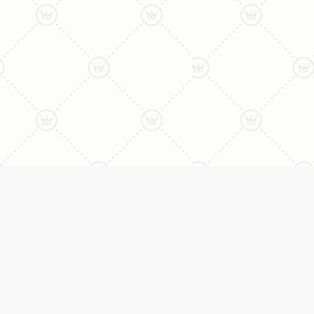
ליצירת קשר עם נציג טלפו
077-996-8899
דניאל מתת
טבעות
דף הבית
טבעות אירוסין