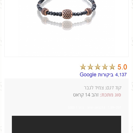
קוד דגם:
צמיד לגבר
סוג מתכת:
זהב 14 קראט
207=1.89 14קראט שחור כדור 1 5000