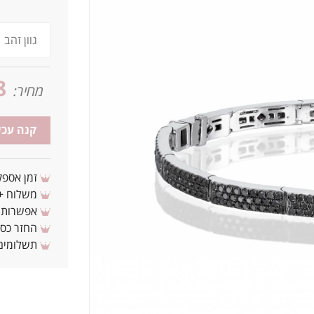
8
מחיר:
קנה עכש
זמן אספקה: 3 - 10 ימי עסקים מ
משלוח + 3-4 ימי עסקים(צריכים לפני ? צרו איתנ
אפשרות לת
החזר כספי 
תשלומים 