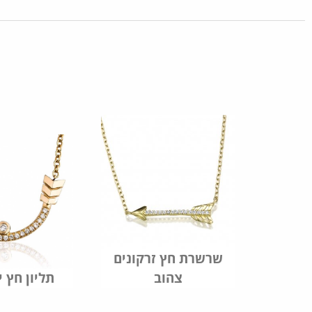
שרשרת חץ זרקונים
צהוב
תליון חץ י