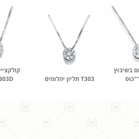
ם בשיבוץ
קולקציית
T
תליון יהלומים T303
טיפה 3D