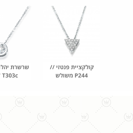
קולקציית פנטזי //
שרשרת יהלו
משולש P244
"כוס" 303c