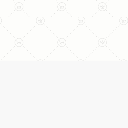
ליצירת קשר עם נציג טלפו
077-996-8899
דניאל מתת
טבעות
דף הבית
טבעות אירוסין