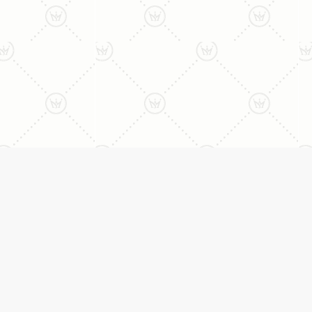
ני:
תכשיטים
יצי
עגילים