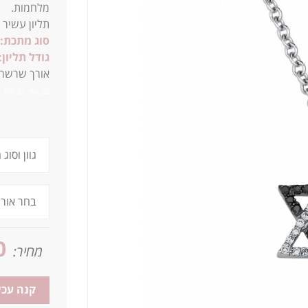
מלחמות.
תליון עשיר
סוג מתכת:
גודל תליון:
א
ורך שרשרת סטנדרטית של
B 0.27 W0.22
0
מחיר:
קנה עכש