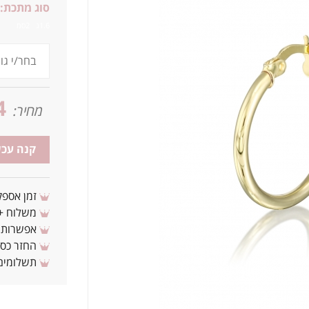
סוג מתכת:
1.6ג 2סמ
4
מחיר:
קנה עכש
זמן אספקה: 3 - 10 ימי עסקים מ
משלוח + 3-4 ימי עסקים(צריכים לפני ? צרו איתנ
אפשרות לת
החזר כספי 
תשלומים 