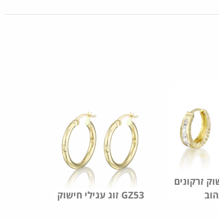
וק זרקונים
וב
זוג עגילי חישוק GZ53