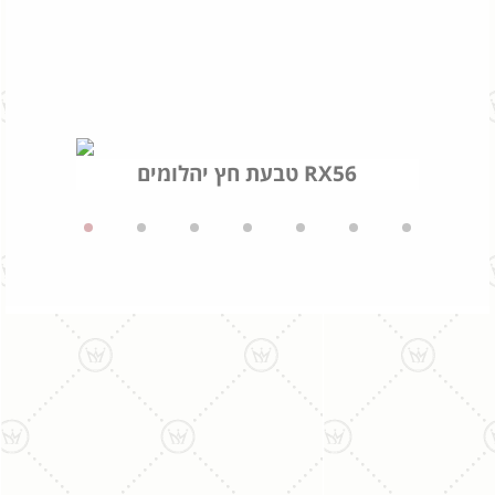
טבעת חץ יהלומים RX56