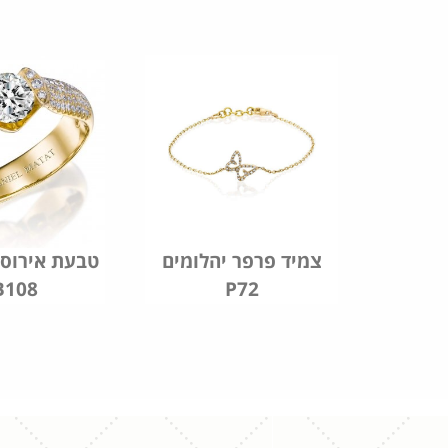
ן דגם
צמיד פרפר יהלומים
טבעת אירוסי
B108
P72