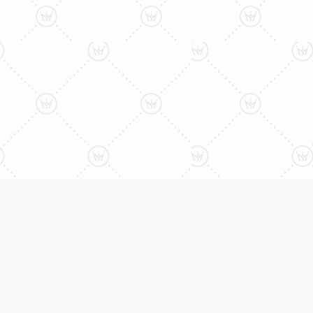
ליצירת קשר עם נציג טלפו
077-996-8899
דניאל מתת
טבעות