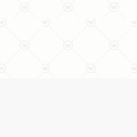
ני:
תכשיטים
יצי