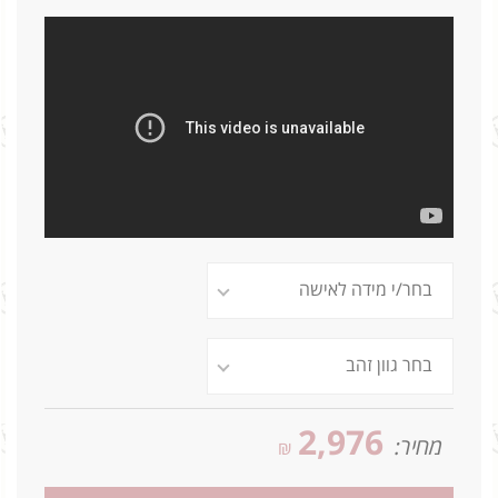
2,976
מחיר:
₪