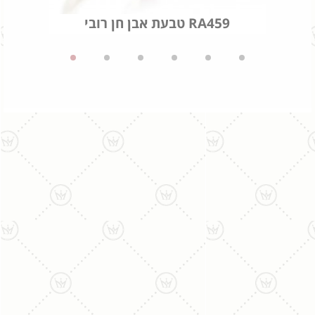
טבעת אבן חן רובי RA459