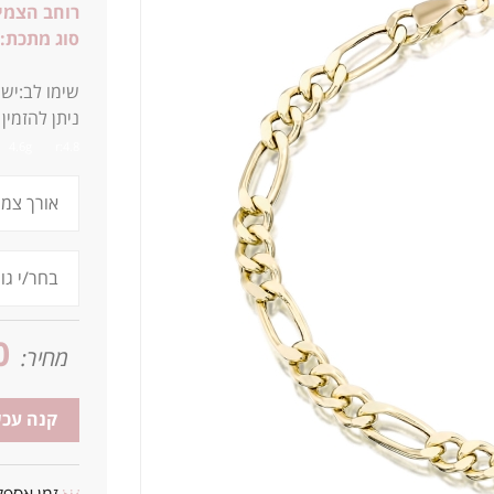
רוחב הצמיד
סוג מתכת:
ז
שימו לב:יש 
ניתן להזמין
4.6g r:4.8
0
מחיר:
קנה עכש