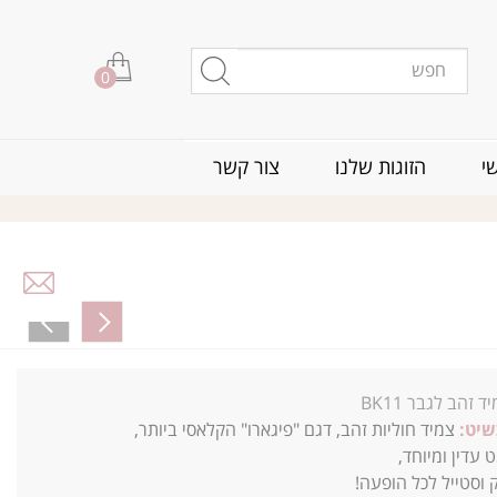
0
י
הזוגות שלנו
צור קשר
ד זהב לגבר BK11
שיט:
צמיד חוליות זהב, דגם "פיגארו" הקלאסי ביותר,
 עדין ומיוחד,
וסטייל ל
כל הופעה!