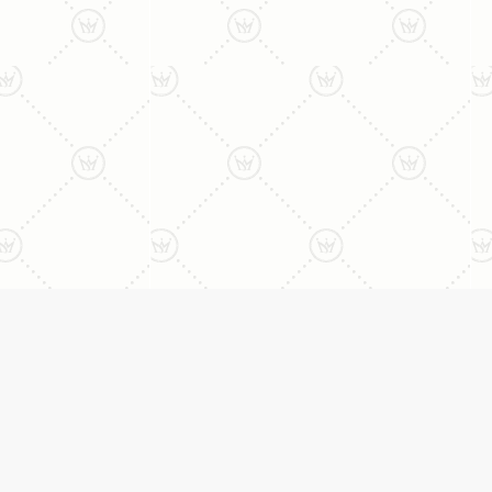
ני:
תכשיטים
יצי