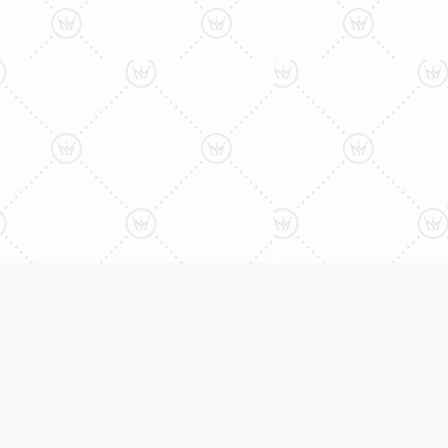
ליצירת קשר עם נציג טלפו
077-996-8899
דניאל מתת
טבעות