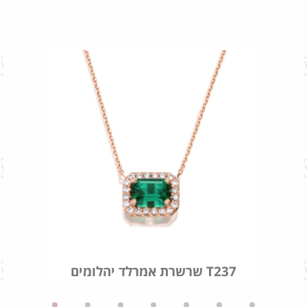
לד
שרשרת אמרלד יהלומים T237